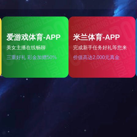
满意而
联系电
在
品详情
：
氧化锌LT-901
：
氧化锌LT-95S
写下面的表格，把您的问题需求提交给我们，我们将尽快与您联