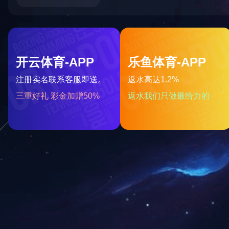
煤炭
产
电 话：0391-6701389
传 真：0391-6701331
上一篇
邮 编：459001
下一篇
邮 箱：jymybgs@163.com
销售电话：0391-6701315
地 址：河南省济源市克井镇
请填