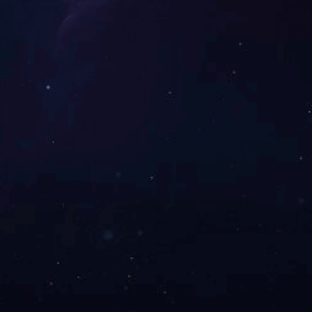
人：
号：
箱：
码：
© 乐鱼平台-乐鱼(中国)一站式服务平台 电话：0391-6701389 传真:0391-6