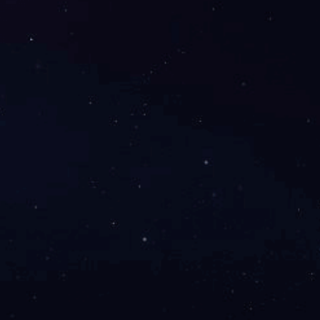
关闭
701331