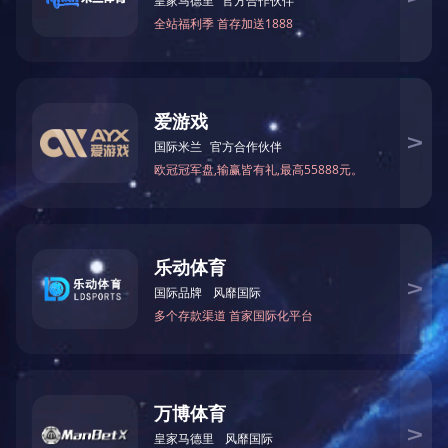
煤炭
2009
电 话：0391-6701389
传 真：0391-6701331
邮 编：459001
2008
邮 箱：jymybgs@163.com
销售电话：0391-6701315
地 址：河南省济源市克井镇